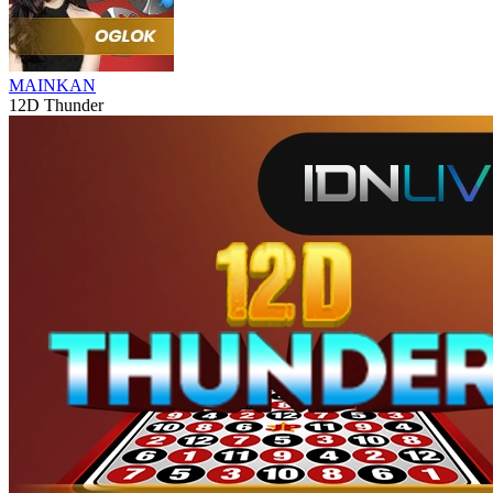
MAINKAN
12D Thunder