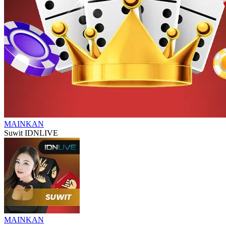
MAINKAN
Suwit IDNLIVE
MAINKAN