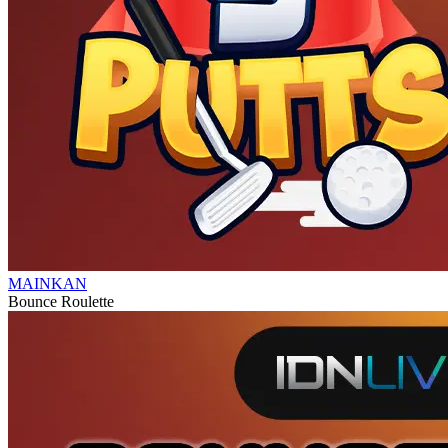
MAINKAN
Bounce Roulette