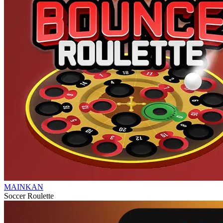
MAINKAN
Soccer Roulette