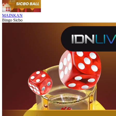
MAINKAN
Bingo Sicbo