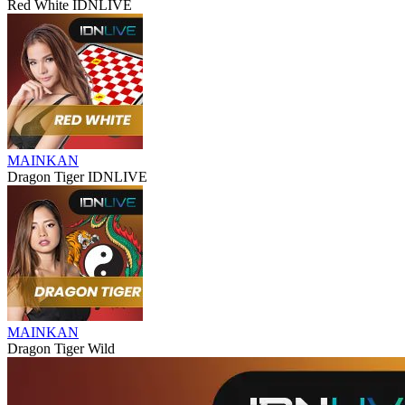
Red White IDNLIVE
MAINKAN
Dragon Tiger IDNLIVE
MAINKAN
Dragon Tiger Wild