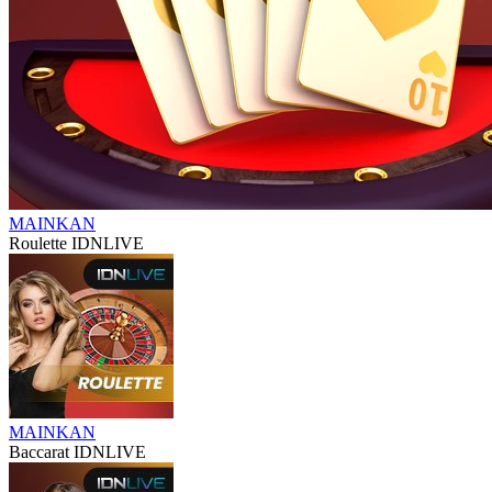
MAINKAN
Roulette IDNLIVE
MAINKAN
Baccarat IDNLIVE