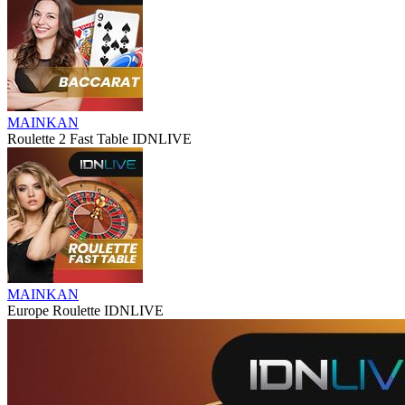
MAINKAN
Roulette 2 Fast Table IDNLIVE
MAINKAN
Europe Roulette IDNLIVE