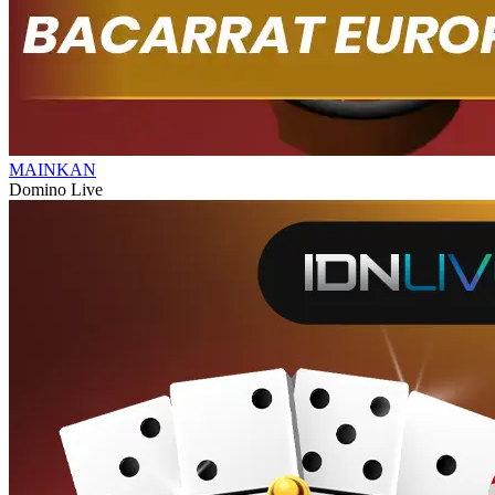
MAINKAN
Domino Live