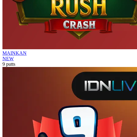
MAINKAN
NEW
9 putts