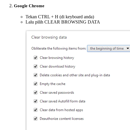
Google Chrome
Tekan CTRL + H (di keyboard anda)
Lalu pilih CLEAR BROWSING DATA