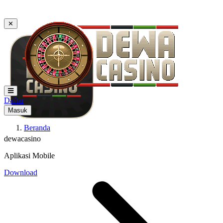
✕
Daftar
Masuk
Beranda
dewacasino
Aplikasi Mobile
Download