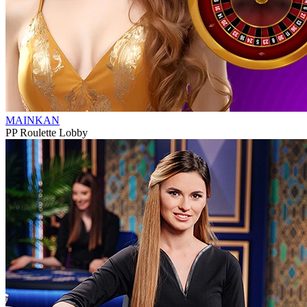
MAINKAN
PP Roulette Lobby