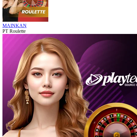
MAINKAN
PT Roulette