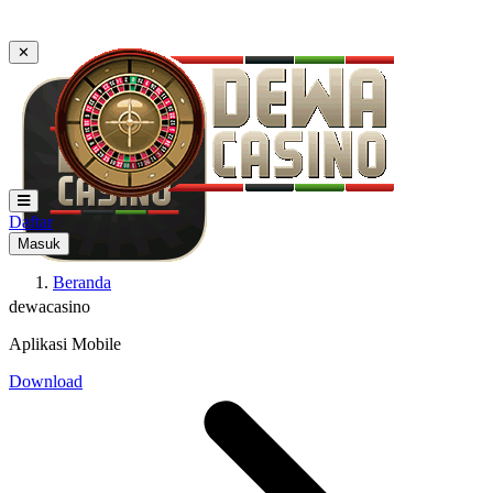
✕
Daftar
Masuk
Beranda
dewacasino
Aplikasi Mobile
Download