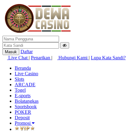
Daftar
Masuk
Live Chat
|
Penarikan
|
Hubungi Kami
|
Lupa Kata Sandi?
Beranda
Live Casino
Slots
ARCADE
Togel
E-sports
Bolatangkas
Sportsbook
POKER
Deposit
Promosi