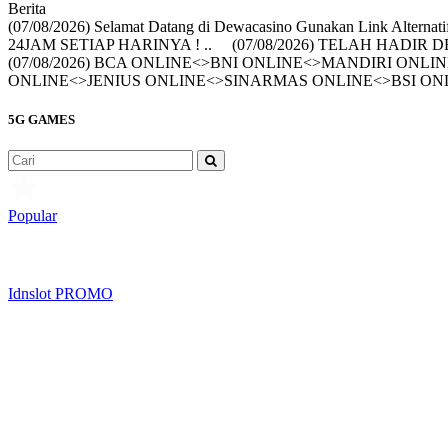
Berita
(07/08/2026)
Selamat Datang di Dewacasino Gunakan Link Alternatif
24JAM SETIAP HARINYA ! ..
(07/08/2026)
TELAH HADIR D
(07/08/2026)
BCA ONLINE<>BNI ONLINE<>MANDIRI ONLI
ONLINE<>JENIUS ONLINE<>SINARMAS ONLINE<>BSI O
5G GAMES
Popular
Idnslot
PROMO